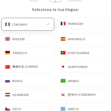
Seleziona la tua lingua:
Seleziona la tua lingua:
IT
MENU
FRANCESE
FRANCESE
ITALIANO
ITALIANO
INGLESE
INGLESE
SPAGNOLO
SPAGNOLO
/
PAGINA INIZIALE
CONTATTO
Contatto
TEDESCO
TEDESCO
PORTOGHESE
PORTOGHESE
简体中文 (CINESE)
简体中文 (CINESE)
GIAPPONESE
GIAPPONESE
RUSSO
RUSSO
ARABO
ARABO
한국어 (COREANO)
한국어 (COREANO)
OLANDESE
OLANDESE
Délices Univers
CECO
CECO
GRECO
GRECO